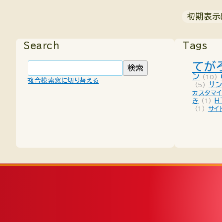
初期表示
Search
Tags
てが
ン
(10)
複合検索窓に切り替える
サ
(5)
カスタマ
き
(1)
H
(1)
サイ