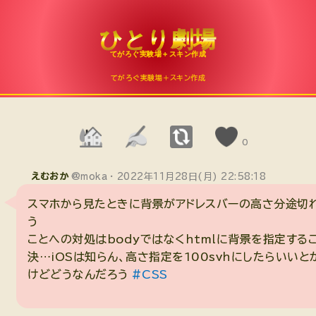
10plog
てがろぐ実験場＋スキン作成
てがろぐ実験場＋スキン作成
0
えむおか
@moka
2022年11月28日(月) 22:58:18
スマホから見たときに背景がアドレスバーの高さ分途切
う
ことへの対処はbodyではなくhtmlに背景を指定する
決…iOSは知らん、高さ指定を100svhにしたらいいと
けどどうなんだろう
#CSS