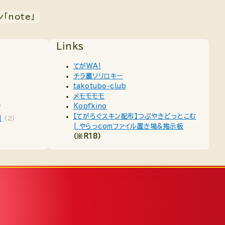
「note」
Links
てがWA!
チラ裏ソリロキー
takotubo-club
メモモモモ
)
Kopfkino
【てがろぐスキン配布】つぶやきどっとこむ
」
(2)
| やらっcomファイル置き場&掲示板
（※R18）