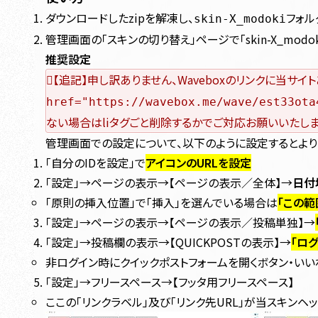
ダウンロードしたzipを解凍し、
フォル
skin-X_modoki
管理画面の「スキンの切り替え」ページで「skin-X_mod
推奨設定
【追記】申し訳ありません、Waveboxのリンクに当サイ
href="https://wavebox.me/wave/est33ot
ない場合はliタグごと削除するかでご対応お願いいたし
管理画面での設定について、以下のように設定するとより
「自分のIDを設定」で
アイコンのURLを設定
「設定」→ページの表示→【ページの表示／全体】→
日付
「原則の挿入位置」で「挿入」を選んでいる場合は
「この範
「設定」→ページの表示→【ページの表示／投稿単独】→
「設定」→投稿欄の表示→【QUICKPOSTの表示】→
「ロ
非ログイン時にクイックポストフォームを開くボタン・い
「設定」→フリースペース→【フッタ用フリースペース】
ここの「リンクラベル」及び「リンク先URL」が当スキン