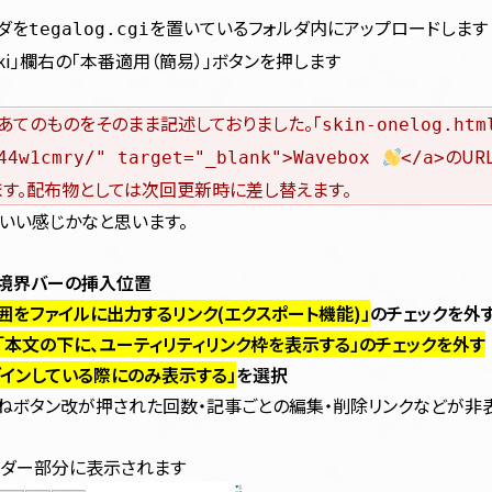
ダを
を置いているフォルダ内にアップロードします
tegalog.cgi
oki」欄右の「本番適用（簡易）」ボタンを押します
トあてのものをそのまま記述しておりました。「
skin-onelog.htm
のUR
a44w1cmry/" target="_blank">Wavebox
</a>
ます。配布物としては次回更新時に差し替えます。
いい感じかなと思います。
境界バーの挿入位置
囲をファイルに出力するリンク(エクスポート機能)」
のチェックを外
「本文の下に、ユーティリティリンク枠を表示する」のチェックを外す
グインしている際にのみ表示する」
を選択
いねボタン改が押された回数・記事ごとの編集・削除リンクなどが非
ヘッダー部分に表示されます