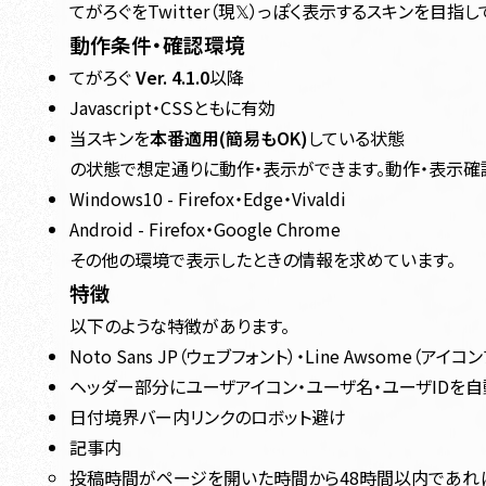
てがろぐをTwitter（現𝕏）っぽく表示するスキンを目指し
動作条件・確認環境
てがろぐ
Ver. 4.1.0
以降
Javascript・CSSともに有効
当スキンを
本番適用(簡易もOK)
している状態
の状態で想定通りに動作・表示ができます。動作・表示確
Windows10 - Firefox・Edge・Vivaldi
Android - Firefox・Google Chrome
その他の環境で表示したときの情報を求めています。
特徴
以下のような特徴があります。
Noto Sans JP（ウェブフォント）・Line Awsome（アイ
ヘッダー部分にユーザアイコン・ユーザ名・ユーザIDを
日付境界バー内リンクのロボット避け
記事内
投稿時間がページを開いた時間から48時間以内であれ