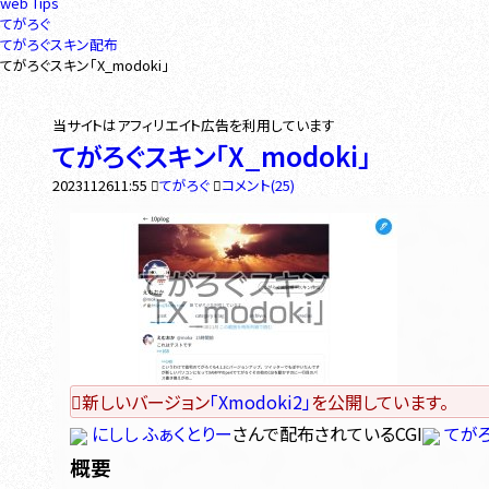
web Tips
てがろぐ
てがろぐスキン配布
てがろぐスキン「X_modoki」
てがろぐスキン「X_modoki」
2023
11
26
11:55
てがろぐ
コメント(25)
新しいバージョン
「Xmodoki2」
を公開しています。
にしし ふぁくとりー
さんで配布されているCGI
てが
概要