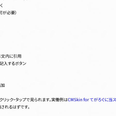
く
可が必要）
本文内に引用
動記入するボタン
追加
リック・タップで見られます。実働例は
CMSkin for てがろぐ
されるはずです。