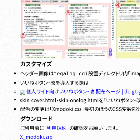
カスタマイズ
ヘッダー画像は
設置ディレクトリ内「imag
tegalog.cgi
いいねボタン・改を導入する際は
個人サイト向けいいねボタン・改 配布ページ | do gt-gt
skin-cover.html・skin-onelog.htmlを「
配色の変更は「Xmodoki.css」最初のほうのCSS変数
ダウンロード
ご利用前に「
利用規約
」の確認をお願いします。
X_modoki.zip