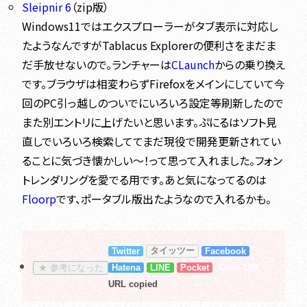
Sleipnir 6
（zip版）
Windows11ではエクスプローラーがタブ表示に対応し
たようなんですがTablacus Explorerの便利さをまだま
だ手放せないので。ランチャーは
CLaunch
からの乗り換え
です。ブラウザは相変わらずFirefoxをメインにしていて今
回のPC引っ越しのついでにいろいろ設定等刷新したので
また別エントリに上げたいと思います。ぷにるはソフト見
直しでいろいろ検索しててまだ現役で開発更新されてい
ることに気づき懐かしい～！って思って入れました。フォン
トレンダリングを愛でる用です。あと気になってるのは
Floorp
です、ポータブル版出たようなので入れるかも。
タイッツー
Twitter
Facebook
★
参考になった
Hatena
LINE
Pocket
Copy URL
URL copied