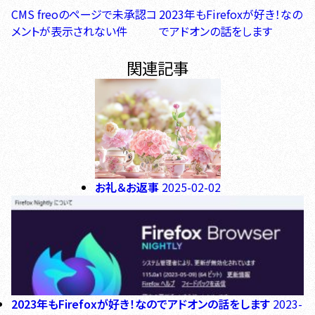
CMS freoのページで未承認コ
2023年もFirefoxが好き！なの
メントが表示されない件
でアドオンの話をします
お礼＆お返事
2025-02-02
2023年もFirefoxが好き！なのでアドオンの話をします
2023-