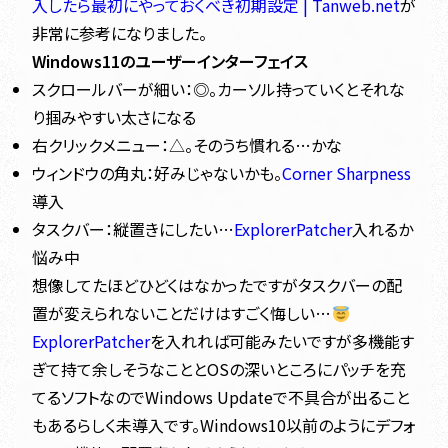
入したら最初にやっておくべき初期設定 | Tanweb.net
が
非常に参考になりました。
Windows11のユーザーインターフェイス
スクロールバーが細い：◎。カーソル持っていくとそれな
り掴みやすい太さになる
右クリックメニュー：△。そのうち慣れる…かな
ウィンドウの角丸：好みじゃないかも。
Corner Sharpness
導入
タスクバー：縦置きにしたい…
ExplorerPatcher
入れるか
悩み中
想像してたほどひどくはなかったですがタスクバーの配
置が変えられないことだけはすごく悔しい…
ExplorerPatcher
を入れれば可能みたいですが多機能す
ぎて持て余しそうなこととOSの深いところにパッチを充
てるソフトなのでWindows Updateで不具合が出ること
もあるらしく未導入です。Windows10以前のようにデフォ